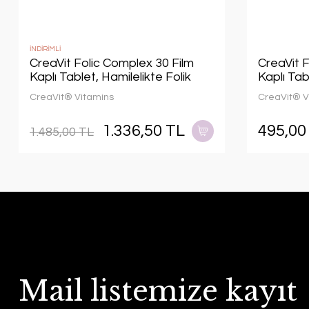
İNDİRİMLİ
CreaVit Folic Complex 30 Film
CreaVit F
Kaplı Tablet, Hamilelikte Folik
Kaplı Tab
Asit Desteği(3 Kutu)
Asit Des
CreaVit® Vitamins
CreaVit® V
1.336,50 TL
495,00
1.485,00 TL
Mail listemize kayıt