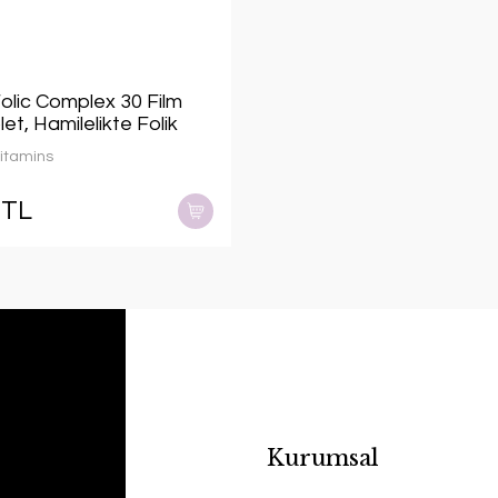
olic Complex 30 Film
let, Hamilelikte Folik
teği
itamins
 TL
Kurumsal