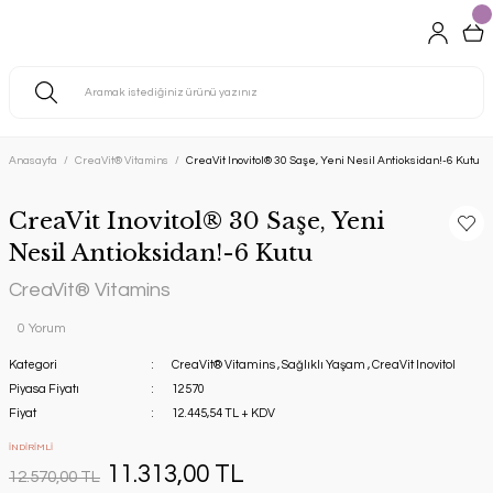
Anasayfa
CreaVit® Vitamins
CreaVit Inovitol® 30 Saşe, Yeni Nesil Antioksidan!-6 Kutu
CreaVit Inovitol® 30 Saşe, Yeni
Nesil Antioksidan!-6 Kutu
CreaVit® Vitamins
0 Yorum
Kategori
CreaVit® Vitamins
,
Sağlıklı Yaşam
,
CreaVit Inovitol
Piyasa Fiyatı
12570
Fiyat
12.445,54 TL + KDV
İNDİRİMLİ
11.313,00 TL
12.570,00 TL